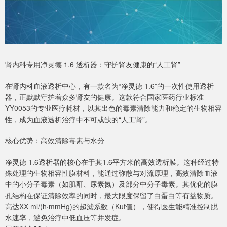
肾内科专用净灵德 1.6 透析器：守护肾友健康的“人工肾”
在肾内科血液透析中心，有一款名为“净灵德 1.6”的一次性使用透析
器，正默默守护着众多肾友的健康。这款符合国家医药行业标准
YY0053的专业医疗耗材，以其出色的毒素清除能力和稳定的生物相容
性，成为血液透析治疗中不可或缺的“人工肾”。
核心优势：高效清除毒素与水分
净灵德 1.6透析器的核心在于其1.6平方米的高效透析膜。这种经过特
殊处理的生物相容性膜材料，能通过弥散与对流原理，高效清除血液
中的小分子毒素（如肌酐、尿素氮）及部分中分子毒素。其优化的膜
孔结构在保证清除效率的同时，最大限度保留了白蛋白等有益物质。
高达XX ml/(h·mmHg)的超滤系数（Kuf值），使得医生能精准控制脱
水速率，避免治疗中低血压等并发症。