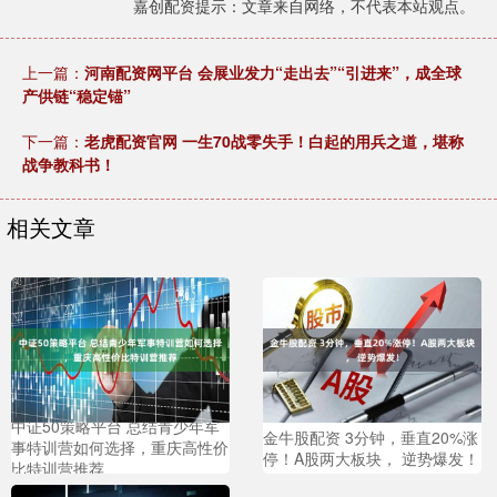
嘉创配资提示：文章来自网络，不代表本站观点。
上一篇：
河南配资网平台 会展业发力“走出去”“引进来”，成全球
产供链“稳定锚”
下一篇：
老虎配资官网 一生70战零失手！白起的用兵之道，堪称
战争教科书！
相关文章
中证50策略平台 总结青少年军
金牛股配资 3分钟，垂直20%涨
事特训营如何选择，重庆高性价
停！A股两大板块， 逆势爆发！
比特训营推荐