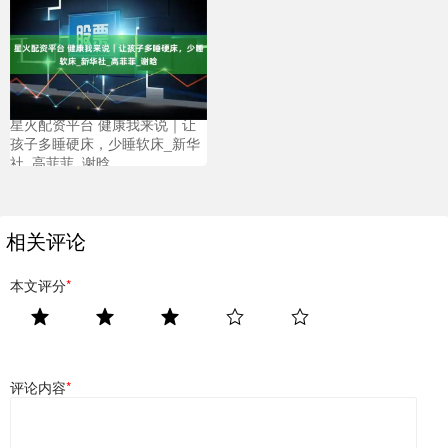
星火配资平台 健康我来说｜让
孩子多睡硬床，少睡软床_新华
社_高菲菲_谢晗
相关评论
本文评分
*
评论内容
*