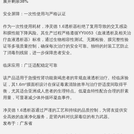
展开剩余38%
安全屏障：一次性使用与严格认证
作为一次性使用耗材，净灵德 1.6透析器杜绝了复用导致的交叉感染
和膜性能下降风险。其生产过程严格遵循YY0053《血液透析及相关治
疗血液透析器》标准，通过生物相容性测试、无菌检验、膜完整性验
证等多项质量控制，确保每次治疗的安全可靠。独特的封装工艺防止
了消毒剂残留，进一步保障患者安全。
临床应用：广泛适配稳定可靠
该产品适用于急慢性肾功能衰竭患者的常规血液透析治疗。经临床验
证，其1.6m²膜面积设计在保证毒素清除效率与治疗舒适度间取得平
衡，尤其适合亚洲成人患者的生理特点。低凝血特性配合合理的肝素
用量，可显著减少体外循环凝血事件。
净灵德 1.6透析器通过严谨的工艺和持续的品质控制，为肾友提供安
全高效的血液净化服务，是肾内科对抗尿毒症的有力武器。
发布于：广东省