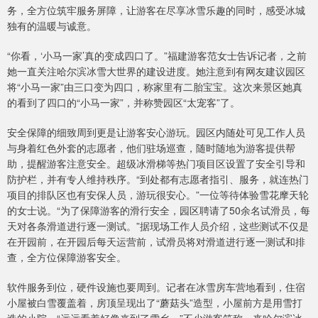
务，全方位筑牢服务屏障，让游客在尽享冰雪乐趣的同时，感受冰城
独有的温暖与诚意。
“你看，‘小马一家’真的变成四口了。”福建游客范女士告诉记者，之前
她一直关注哈尔滨冰雪大世界的建设进度。她注意到有网友建议园区
将“小马一家”由三口变为四口，称家里有二胎宝宝。这次来景区她真
的看到了四口的“小马一家”，并称赞园区“太宠客”了。
安全保障的细致周到更是让游客安心游玩。园区内随处可见工作人员
与身着红色外套的志愿者，他们驻场巡查，随时随地为游客提供帮
助，提醒游客注意安全。超级冰滑梯等热门项目区设置了安全引导和
防护栏，并有专人维持秩序。“到处都有志愿者指引、服务，就连热门
项目的排队区也有安保人员，游玩很安心。”一位等待体验雪花摩天轮
的女士说。“为了保障游客的滑行安全，园区聘请了50余名试滑员，每
天对各条滑道进行逐一测试。”据现场工作人员介绍，这些测试不仅是
在开园前，在开园后每天运营前，试滑员将对滑道进行逐一测试和排
查，全方位保障游客安全。
软件服务到位，硬件设施也要周到。记者在冰雪房车营地看到，住宿
小屋被白雪覆盖着，房顶呈现出了“蘑菇头”造型，小屋前方是用雪打