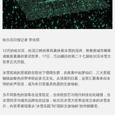
哈尔滨日报记者 李佳琪
12月的哈尔滨，松花江畔的寒风裹挟着冰雪的清冽，将整座城市雕琢
成银装素裹的童话世界。17日，万众瞩目的第二十七届哈尔滨冰雪大
世界正式开园。
冰雪筑就的景观群在阳光下熠熠生辉，在夜幕中如梦似幻，三大景观
轴线如银色丝带串联起多元文化。从清晨到日暮，这里汇聚着来自全
球的欢声笑语，成为冬日里最具热度的文旅地标。
当不同肤色的游客在这里驻足，当传统技艺与现代科技在此碰撞，当
冰雪经济与城市品牌在此绽放，哈尔滨冰雪大世界这张立体的冰雪名
片，向世界展现着从“冰雪乐园”到“国际文旅地标”的华丽蝶变。