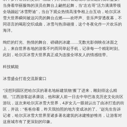
当身着华丽服饰的演员在舞台上翩然起舞，当“左右哥”活力满满带领
全场蹦起“冰雪野迪”，当台下观众热情高涨争相上台互动，哈尔滨冰
雪大世界瞬间被这闪亮的舞台点燃——欢呼声、音乐声穿透夜幕，不
同语言的喝彩交织成曲，冰雪与热浪碰撞，这个冬夜化作一片欢乐的
海洋。
绚烂的灯光、热情的舞台、磅礴的冰建……无数光影倒映在冰面之
上，来自世界各地的游客不约而同举起手机，记录每一个精彩时刻。
此刻，哈尔滨冰雪大世界真正成为连接全球友人的情感纽带。
科技赋能
冰雪盛会打造交流新窗口
“没想到园区把哈尔滨的著名地标建筑物‘搬’了进来，雕刻得这么精
细。”江西游客赵承康说，他和家人前一日去中华巴洛克历史文化街区
游玩，这次来哈尔滨冰雪大世界，4岁女儿一眼就认出了由冰打造的街
区，并说：“爸爸你看，昨天我拍照的地方变成冰的了。”赵先生告诉
记者，哈尔滨冰雪大世界里诸多著名建筑的冰建惟妙惟肖，让游客对
这座城市有了更深刻的印象。