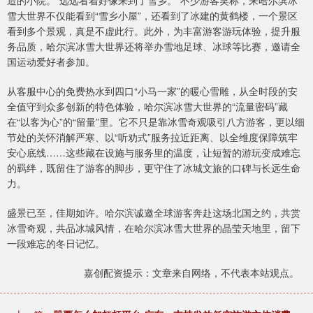
造的小院。“远远看着好像来到了雪乡。”不少游客笑称，来哈尔滨冰
雪大世界不仅能看到“雪乡小屋”，还看到了冰建的黄鹤楼，一个景区
看到多个景观，真是不虚此行。此外，为丰富游客游玩体验，提升服
务品质，哈尔滨冰雪大世界还将举办雪地足球、冰球等比赛，邀请全
国运动爱好者参加。
从客服中心的免费热水到四口“小马一家”的暖心雪雕，从全时段的安
全值守到众多创新的特色体验，哈尔滨冰雪大世界的“流量密码”藏
在“以客为心”的“留量”里。它不只是靠冰雪奇观吸引八方游客，更以细
节处的关怀消解严寒、以“听劝式”服务拉近距离、以全维度保障筑牢
安心底线……这些藏在设施与服务里的温度，让短暂的游玩变成难忘
的羁绊，既留住了游客的脚步，更守住了冰城文旅的口碑与长远生命
力。
盛景已至，佳期如许。哈尔滨诚邀全球游客奔赴这场北国之约，共赏
冰雪奇观，共品冰城风情，在哈尔滨冰雪大世界的晶莹天地里，留下
一段难忘的冬日记忆。
嘉创配资提示：文章来自网络，不代表本站观点。