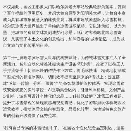
不仅如此，园区主形象大门以哈尔滨老火车站经典轮廓为蓝本，复刻
了百年枢纽的厚重历史；梦想大舞台原型为阳明滩大桥，让舞台本身
成为具有城市象征意义的建筑景观，将城市建筑原型融入冰雪构筑，
哈尔滨冰雪大世界跳出了单纯的冰雪游乐范畴。它以冰为纸、以光为
墨，把城市的建筑文脉复刻成梦幻冰景，既让游客领略北国冰雪奇
观，又实现了本土文化的创意输出，加深游客的“城市记忆”，成为城
市文旅与文化传承的纽带。
第二十七届哈尔滨冰雪大世界的科技赋能，为传统冰雪文旅注入了全
新活力。智能自动化标准冰砌块生产设备“型冰机”，改变了以往工人
手持油锯手工切割冰块的传统作业方式，将毛冰快速、精确地切割成
平整光滑的标准冰砌块，切削效率提高至原来的3倍以上；园区搭
建“感知—传输—分析—预警”全链条智慧维护管控体系，实现冰雪建
筑安全状态的实时掌控；AI互动集合区内，引进AI照相机、文创产品
定制机，游客可设计个性化纪念品……科技既破解了冰雪工程难题、
提升了冰雪景观的呈现质感与视觉震撼，优化了游客游玩体验与园区
运营效率，推动冰雪文旅向智慧化、品质化转型，为地域特色文旅产
业的创新升级提供了优秀范本。
“我有自己专属的冰雪纪念币了。”在园区个性化纪念品定制区，游客