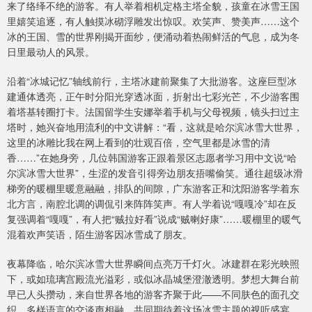
来了络绎不绝的游客。有人举着相机定格主塔全貌，孩童在冰雪王国
里嬉笑追逐，有人触摸冰砌浮雕发出惊叹。欢笑声、赞美声……这个
冰的王国、雪的世界刚揭开面纱，便涌动着热闹鲜活的气息，成为冬
日里最动人的风景。
沿着“冰城记忆”轴线前行，主塔冰建前聚集了大批游客。这座巨型冰
建通体透亮，正午时分阳光穿透冰面，折射出七彩光芒，不少游客围
着塔基转圈打卡。法国留学生安娜举着手机与父母视频，镜头扫过主
塔时，她兴奋地用流利的中文讲解：“看，这就是哈尔滨冰雪大世界，
这里的冰雕比我在网上看到的壮观百倍，空气里都是冰雪的清
香……”在她身旁，几位韩国游客正跟着景区志愿者学习用中文说“哈
尔滨冰雪大世界”，生涩的发音引得旁边朋友捂嘴偷笑。通往超级冰滑
梯旁的暖棚里暖意融融，排队的间隙，广东游客正和沈阳游客学着东
北方言，南腔北调的调侃引来阵阵笑声。有人学着说“嘎嘎冷”却在反
复强调着“嘎嘎”，有人把“贼拉好看”说成“贼喇好康”……暖棚里的暖气
混着欢声笑语，陌生游客因冰雪成了朋友。
夜幕降临，哈尔滨冰雪大世界瞬间点亮万千灯火。冰建群在彩光映照
下，或如琉璃宫殿流光溢彩，或似冰晶城堡澄澈透明。梦想大舞台前
早已人头攒动，来自世界各地的游客齐聚于此——不同肤色的面孔交
织，多样语言的交谈声相融，共同期待着这场冰雪主题的视听盛宴。