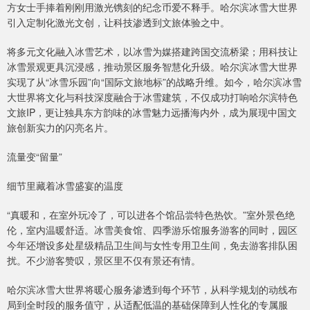
方女士手捧着刚刚用激光镌刻的纪念币爱不释手。哈尔滨冰雪大世界
引入定制化激光文创，让科技渗透到文旅体验之中。
将多元文化融入冰雪艺术，以冰雪为媒搭建跨国交流桥梁；用科技让
冰雪景观更具沉浸感，推动景区服务智慧化升级。哈尔滨冰雪大世界
实现了从“冰雪乐园”向“国际文旅地标”的战略升维。如今，哈尔滨冰雪
大世界将文化与科技深度融合于冰雪建筑，不仅成功打响哈尔滨特色
文旅IP，更让独具东方韵味的冰雪魅力远播海内外，成为展现中国文
旅创新实力的闪亮名片。
流量变“留量”
细节里藏着冰雪盛宴的温度
“真暖和，在室外玩冷了，可以进各个馆品尝特色热饮。”室外景色绝
伦，室内温暖舒适。冰雪美食馆、四季游乐馆服务游客的同时，园区
今年还增设多处星级精品卫生间与女性专用卫生间，免去游客排队困
扰。不少游客赞叹，景区里不仅有景还有情。
哈尔滨冰雪大世界将暖心服务渗透到每个环节，从科学规划的动线布
局到全时段的服务值守，从适配低温的基础保障到人性化的专属服