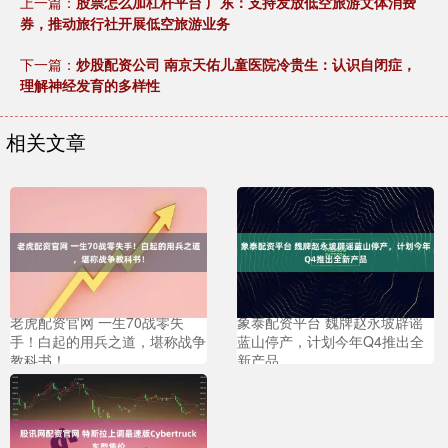
上一篇：
股票怎么加杠杆平台 广东：支持发放低空旅游文体消费
券，推动旅行社开展低空旅游业务
下一篇：
炒股配资公司 南京天佑儿童医院冷贵生：认识自闭症，
理解神经发育的多样性
相关文章
老虎配资官网 一生70战零失
象泰配资平台 魏牌赵永坡辟谣
手！白起的用兵之道，堪称战争
蓝山停产，计划今年Q4推出全
教科书！
新产品