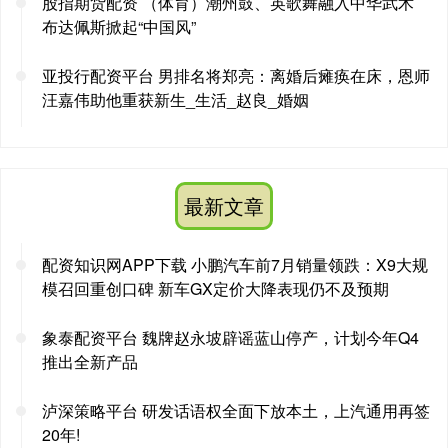
股指期货配资 （体育）潮州鼓、英歌舞融入中华武术
布达佩斯掀起“中国风”
亚投行配资平台 男排名将郑亮：离婚后瘫痪在床，恩师
汪嘉伟助他重获新生_生活_赵良_婚姻
最新文章
配资知识网APP下载 小鹏汽车前7月销量领跌：X9大规
模召回重创口碑 新车GX定价大降表现仍不及预期
象泰配资平台 魏牌赵永坡辟谣蓝山停产，计划今年Q4
推出全新产品
泸深策略平台 研发话语权全面下放本土，上汽通用再签
20年!