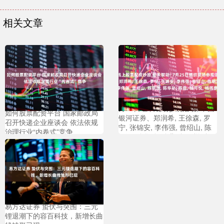
相关文章
线上股票配资炒股 佳禾智能: 7
月25日组织现场参观活动, 中国
如何股票配资平台 国家邮政局
银河证券、郑润希, 王徐森, 罗
召开快递企业座谈会 依法依规
宁, 张锦安, 李伟强, 曾绍山, 陈
治理行业“内卷式”竞争
明源, 陈华孙, 陈曲, 杨可悦, 杨
晖参与
易方达证券 蛰伏与突围：三元
锂退潮下的容百科技，新增长曲