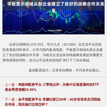
证券日报网讯12月10日，华大九天（301269）在互动平台回答
投资者提问时表示，公司与国内集成电路、平板显示领域头部企业建
立了良好的战略合作关系，为相关企业业务持续健康发展提供重要支
撑和保障的同时，也为公司业务的持续扩张打下了良好基础。
嘉创配资提示：文章来自网络，不代表本站观点。
上一篇：
淘股神配资平台 三季报点评：兴银中证港股通科技ETF
基金季度涨幅23.40%
下一篇：
金手指配资平台 李娜出家已26年：80岁老母亲含泪陪她
住寺庙，现在她们过得怎样？