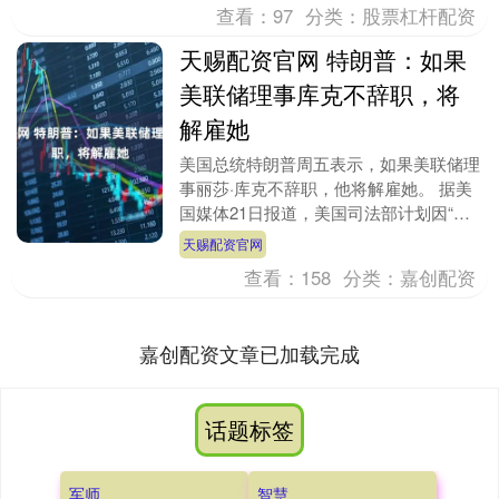
查看：
97
分类：
股票杠杆配资
天赐配资官网 特朗普：如果
美联储理事库克不辞职，将
解雇她
美国总统特朗普周五表示，如果美联储理
事丽莎·库克不辞职，他将解雇她。 据美
国媒体21日报道，美国司法部计划因“房
贷欺诈”一事调查美联储理事莉萨·库克。
天赐配资官网
前一天，美....
查看：
158
分类：
嘉创配资
嘉创配资文章已加载完成
话题标签
军师
智慧