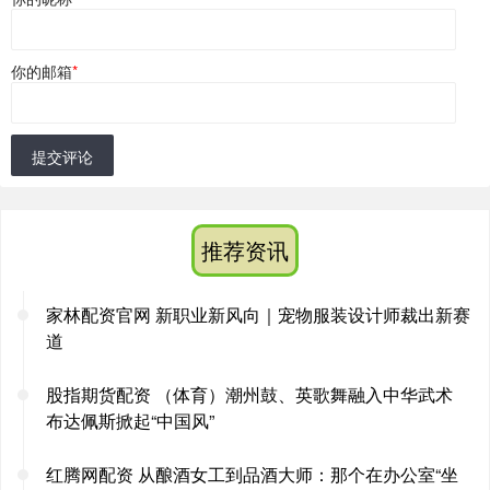
你的邮箱
*
提交评论
推荐资讯
家林配资官网 新职业新风向｜宠物服装设计师裁出新赛
道
股指期货配资 （体育）潮州鼓、英歌舞融入中华武术
布达佩斯掀起“中国风”
红腾网配资 从酿酒女工到品酒大师：那个在办公室“坐