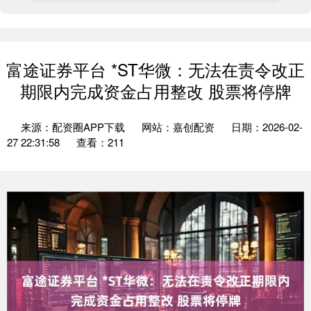
富途证券平台 *ST华微：无法在责令改正
期限内完成资金占用整改 股票将停牌
来源：配资圈APP下载
网站：嘉创配资
日期：2026-02-
27 22:31:58
查看：211