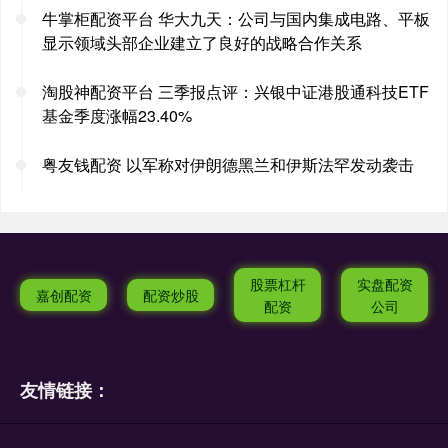
牛掌柜配资平台 华大九天：公司与国内集成电路、平板
显示领域头部企业建立了良好的战略合作关系
淘股神配资平台 三季报点评：兴银中证港股通科技ETF
基金季度涨幅23.40%
粤友钱配资 以军称对伊朗德黑兰和伊斯法罕发动袭击
股票杠杆
实盘配资
嘉创配资
配资炒股
配资
公司
友情链接：