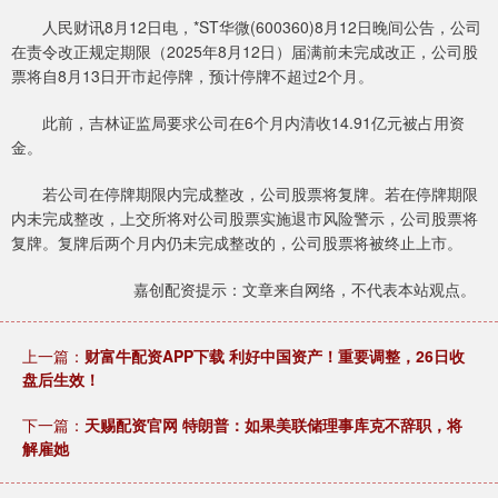
人民财讯8月12日电，*ST华微(600360)8月12日晚间公告，公司
在责令改正规定期限（2025年8月12日）届满前未完成改正，公司股
票将自8月13日开市起停牌，预计停牌不超过2个月。
此前，吉林证监局要求公司在6个月内清收14.91亿元被占用资
金。
若公司在停牌期限内完成整改，公司股票将复牌。若在停牌期限
内未完成整改，上交所将对公司股票实施退市风险警示，公司股票将
复牌。复牌后两个月内仍未完成整改的，公司股票将被终止上市。
嘉创配资提示：文章来自网络，不代表本站观点。
上一篇：
财富牛配资APP下载 利好中国资产！重要调整，26日收
盘后生效！
下一篇：
天赐配资官网 特朗普：如果美联储理事库克不辞职，将
解雇她