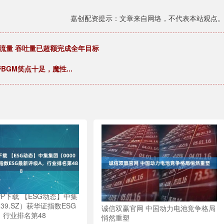
嘉创配资提示：文章来自网络，不代表本站观点
流量 吞吐量已超额完成全年目标
BGM笑点十足，魔性...
P下载 【ESG动态】中集
039.SZ）获华证指数ESG
诚信双赢官网 中国动力电池竞争格局
，行业排名第48
悄然重塑