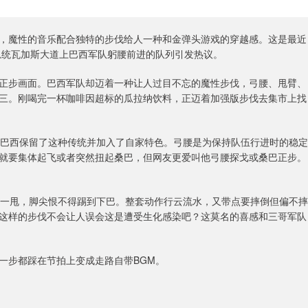
，魔性的音乐配合独特的步伐给人一种和金弹头游戏的穿越感。这是最近
总统瓦加斯大道上巴西军队躬腰前进的队列引发热议。
正步画面。巴西军队却迈着一种让人过目不忘的魔性步伐，弓腰、甩臂、
三。刚喝完一杯咖啡因超标的瓜拉纳饮料，正迈着加强版步伐去集市上找
，巴西保留了这种传统并加入了自家特色。弓腰是为保持队伍行进时的稳定
就要集体起飞或者突然扭起桑巴，但网友更爱叫他弓腰探戈或桑巴正步。
地一甩，脚尖恨不得踢到下巴。整套动作行云流水，又带点要摔倒但偏不摔
这样的步伐不会让人误会这是遭受生化感染吧？这莫名的喜感和三哥军队
一步都踩在节拍上变成走路自带BGM。