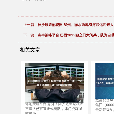
上一篇：
长沙股票配资网 温州、丽水两地海河联运迎来大
下一篇：
点牛策略平台 巴西2025独立日大阅兵，队列自带
相关文章
造富配资AP
怀远策略平台 意外！阿齐兹重返武汉
集团（000
三镇？已官宣正式离队，津门虎蓉城
最新评级A
或搅局