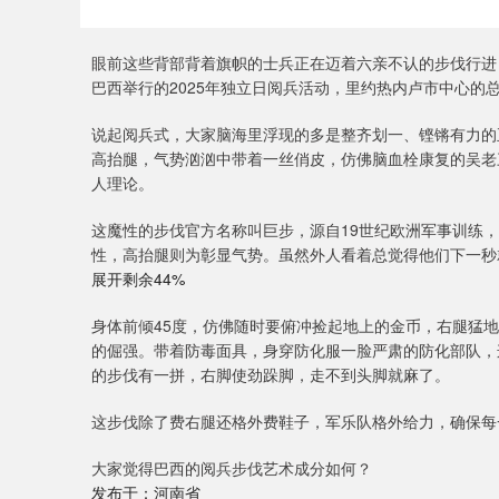
眼前这些背部背着旗帜的士兵正在迈着六亲不认的步伐行进
巴西举行的2025年独立日阅兵活动，里约热内卢市中心的
说起阅兵式，大家脑海里浮现的多是整齐划一、铿锵有力的
高抬腿，气势汹汹中带着一丝俏皮，仿佛脑血栓康复的吴老
人理论。
这魔性的步伐官方名称叫巨步，源自19世纪欧洲军事训练
性，高抬腿则为彰显气势。虽然外人看着总觉得他们下一秒
展开剩余44%
身体前倾45度，仿佛随时要俯冲捡起地上的金币，右腿猛
的倔强。带着防毒面具，身穿防化服一脸严肃的防化部队，
的步伐有一拼，右脚使劲跺脚，走不到头脚就麻了。
这步伐除了费右腿还格外费鞋子，军乐队格外给力，确保每
大家觉得巴西的阅兵步伐艺术成分如何？
发布于：河南省